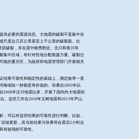
提供必要的震源信息。大地震的破裂不是集中在
成尺度达几百公里甚至上千公里的破裂面。比
断层破裂，并在震中映秀附近、北川和青川等
裂集中区域，有针对性地分配救援力量。破裂过
可能的重灾区，为政府和地震管理部门开展相关
证结果可靠性和稳定性的基础上，测定效率一直
每缩短一秒都是有价值的。张勇自2003年以
2008年汶川地震以来，开展了国内外大地震的
。这些工作在2010年玉树地震和2013年芦山
析，可以对这些结果的可靠性进行判断。比如，
了后续更新，其当前结果与张勇等在震后2小时左
具有较强的可靠性。