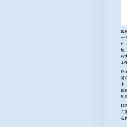
破
一
如
地
程
工
然
是
来
破
地
目
在
右