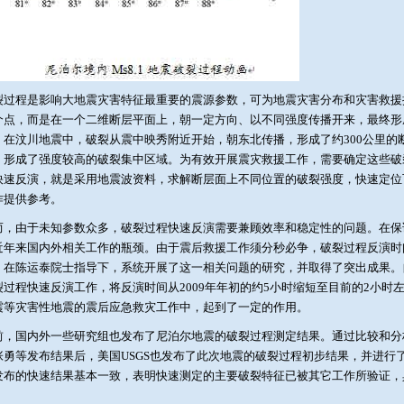
裂过程是影响大地震灾害特征最重要的震源参数，可为地震灾害分布和灾害救援
个点，而是在一个二维断层平面上，朝一定方向、以不同强度传播开来，最终形
，在汶川地震中，破裂从震中映秀附近开始，朝东北传播，形成了约300公里的
，形成了强度较高的破裂集中区域。为有效开展震灾救援工作，需要确定这些破
快速反演，就是采用地震波资料，求解断层面上不同位置的破裂强度，快速定位
作提供参考。
而，由于未知参数众多，破裂过程快速反演需要兼顾效率和稳定性的问题。在保
近年来国内外相关工作的瓶颈。由于震后救援工作须分秒必争，破裂过程反演时间
，在陈运泰院士指导下，系统开展了这一相关问题的研究，并取得了突出成果。自
裂过程快速反演工作，将反演时间从2009年年初的约5小时缩短至目前的2小时左右
震等灾害性地震的震后应急救灾工作中，起到了一定的作用。
前，国内外一些研究组也发布了尼泊尔地震的破裂过程测定结果。通过比较和分
张勇等发布结果后，美国USGS也发布了此次地震的破裂过程初步结果，并进行
发布的快速结果基本一致，表明快速测定的主要破裂特征已被其它工作所验证，