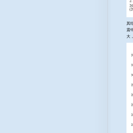
其
震
大